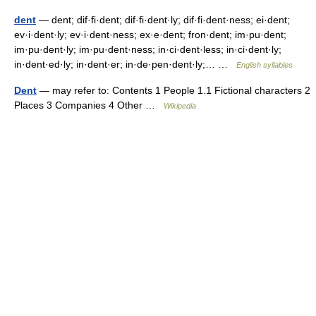
dent
— dent; dif·fi·dent; dif·fi·dent·ly; dif·fi·dent·ness; ei·dent;
ev·i·dent·ly; ev·i·dent·ness; ex·e·dent; fron·dent; im·pu·dent;
im·pu·dent·ly; im·pu·dent·ness; in·ci·dent·less; in·ci·dent·ly;
in·dent·ed·ly; in·dent·er; in·de·pen·dent·ly;… …
English syllables
Dent
— may refer to: Contents 1 People 1.1 Fictional characters 2
Places 3 Companies 4 Other …
Wikipedia