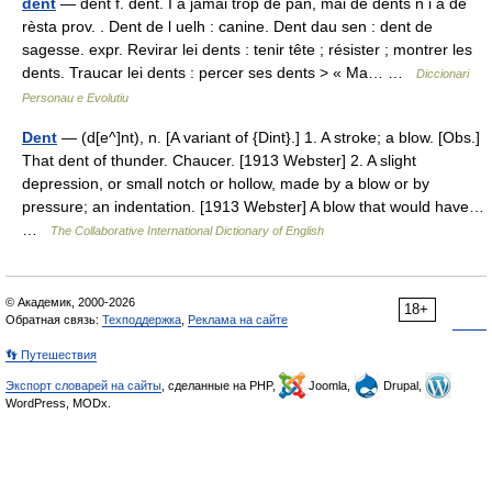
dent
— dènt f. dent. I a jamai tròp de pan, mai de dents n i a de
rèsta prov. . Dent de l uelh : canine. Dent dau sen : dent de
sagesse. expr. Revirar lei dents : tenir tête ; résister ; montrer les
dents. Traucar lei dents : percer ses dents > « Ma… …
Diccionari
Personau e Evolutiu
Dent
— (d[e^]nt), n. [A variant of {Dint}.] 1. A stroke; a blow. [Obs.]
That dent of thunder. Chaucer. [1913 Webster] 2. A slight
depression, or small notch or hollow, made by a blow or by
pressure; an indentation. [1913 Webster] A blow that would have…
…
The Collaborative International Dictionary of English
© Академик, 2000-2026
18+
Обратная связь:
Техподдержка
,
Реклама на сайте
👣 Путешествия
Экспорт словарей на сайты
, сделанные на PHP,
Joomla,
Drupal,
WordPress, MODx.