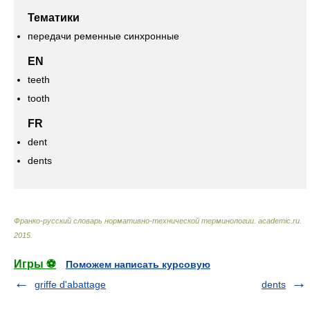
Тематики
передачи ременные синхронные
EN
teeth
tooth
FR
dent
dents
Франко-русский словарь нормативно-технической терминологии
.
academic.ru
.
2015
.
Игры ⚽
Поможем написать курсовую
griffe d'abattage
dents