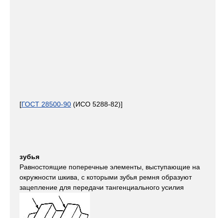
[
ГОСТ 28500-90
(ИСО 5288-82)]
зубья
Равностоящие поперечные элементы, выступающие на
окружности шкива, с которыми зубья ремня образуют
зацепление для передачи тангенциального усилия