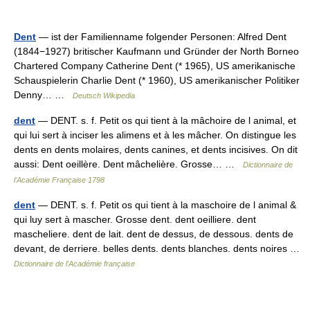
Dent
— ist der Familienname folgender Personen: Alfred Dent
(1844−1927) britischer Kaufmann und Gründer der North Borneo
Chartered Company Catherine Dent (* 1965), US amerikanische
Schauspielerin Charlie Dent (* 1960), US amerikanischer Politiker
Denny… …
Deutsch Wikipedia
dent
— DENT. s. f. Petit os qui tient à la mâchoire de l animal, et
qui lui sert à inciser les alimens et à les mâcher. On distingue les
dents en dents molaires, dents canines, et dents incisives. On dit
aussi: Dent oeillère. Dent mâchelière. Grosse… …
Dictionnaire de
l'Académie Française 1798
dent
— DENT. s. f. Petit os qui tient à la maschoire de l animal &
qui luy sert à mascher. Grosse dent. dent oeilliere. dent
mascheliere. dent de lait. dent de dessus, de dessous. dents de
devant, de derriere. belles dents. dents blanches. dents noires …
Dictionnaire de l'Académie française