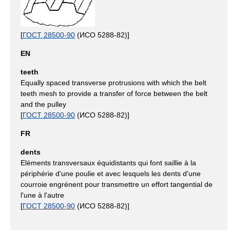
[
ГОСТ 28500-90
(ИСО 5288-82)]
EN
teeth
Equally spaced transverse protrusions with which the belt
teeth mesh to provide a transfer of force between the belt
and the pulley
[
ГОСТ 28500-90
(ИСО 5288-82)]
FR
dents
Eléments transversaux équidistants qui font saillie à la
périphérie d'une poulie et avec lesquels les dents d'une
courroie engrénent pour transmettre un effort tangential de
l'une à l'autre
[
ГОСТ 28500-90
(ИСО 5288-82)]