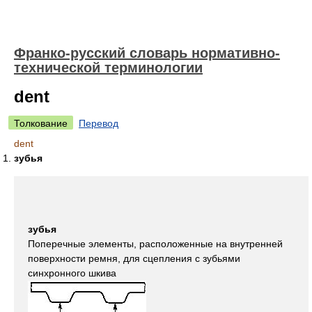
Франко-русский словарь нормативно-
технической терминологии
dent
Толкование
Перевод
dent
зубья
зубья
Поперечные элементы, расположенные на внутренней
поверхности ремня, для сцепления с зубьями
синхронного шкива