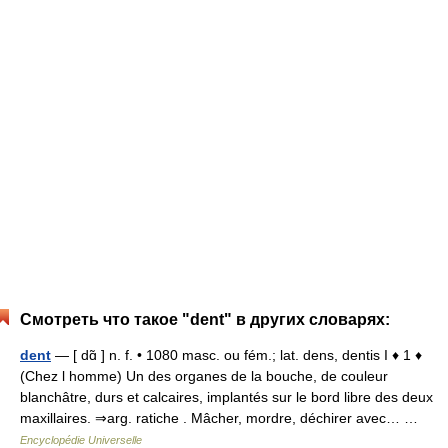
Смотреть что такое "dent" в других словарях:
dent
— [ dɑ̃ ] n. f. • 1080 masc. ou fém.; lat. dens, dentis I ♦ 1 ♦
(Chez l homme) Un des organes de la bouche, de couleur
blanchâtre, durs et calcaires, implantés sur le bord libre des deux
maxillaires. ⇒arg. ratiche . Mâcher, mordre, déchirer avec… …
Encyclopédie Universelle