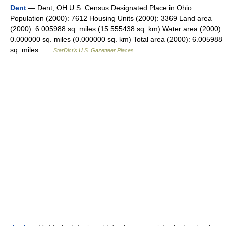
Dent
— Dent, OH U.S. Census Designated Place in Ohio
Population (2000): 7612 Housing Units (2000): 3369 Land area
(2000): 6.005988 sq. miles (15.555438 sq. km) Water area (2000):
0.000000 sq. miles (0.000000 sq. km) Total area (2000): 6.005988
sq. miles …
StarDict's U.S. Gazetteer Places