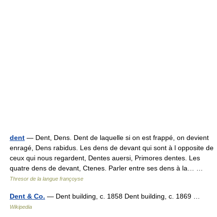
dent
— Dent, Dens. Dent de laquelle si on est frappé, on devient
enragé, Dens rabidus. Les dens de devant qui sont à l opposite de
ceux qui nous regardent, Dentes auersi, Primores dentes. Les
quatre dens de devant, Ctenes. Parler entre ses dens à la… …
Thresor de la langue françoyse
Dent & Co.
— Dent building, c. 1858 Dent building, c. 1869 …
Wikipedia